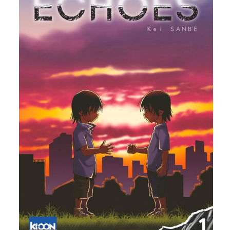
est vraiment captivant.
Le
développement des personnages est
très construit et leurs passés sont très
bien réalisés avec juste ce qu’il faut pour
les comprendre.
En tant que lecteur, on arrive fortement à
ressentir la tension ainsi que les
différentes émotions présentes.
Prix en Magasin :
13.70 CHF
A silent Voice