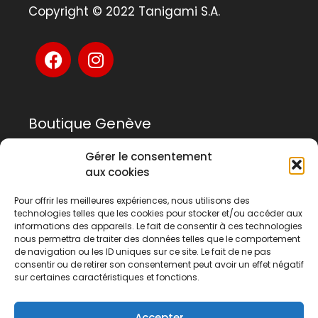
Copyright © 2022 Tanigami S.A.
Boutique Genève
Gérer le consentement
Rue Rousseau 14
aux cookies
1201 Genève
Pour offrir les meilleures expériences, nous utilisons des
technologies telles que les cookies pour stocker et/ou accéder aux
022 741 03 33
informations des appareils. Le fait de consentir à ces technologies
geneve@tanigami.com
nous permettra de traiter des données telles que le comportement
de navigation ou les ID uniques sur ce site. Le fait de ne pas
consentir ou de retirer son consentement peut avoir un effet négatif
sur certaines caractéristiques et fonctions.
Boutique Lausanne
Accepter