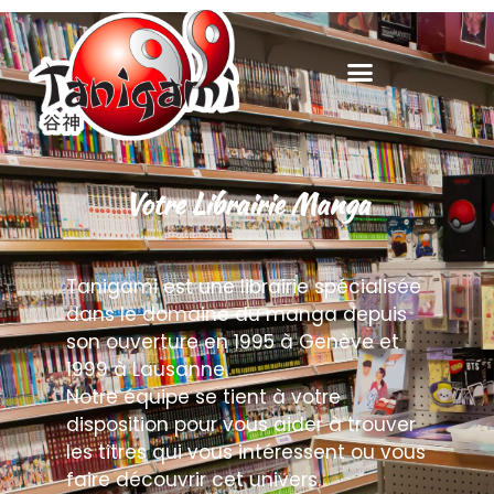
Votre Librairie Manga
Tanigami est une librairie spécialisée
dans le domaine du manga depuis
son ouverture en 1995 à Genève et
1999 à Lausanne.
Notre équipe se tient à votre
disposition pour vous aider à trouver
les titres qui vous intéressent ou vous
faire découvrir cet univers.