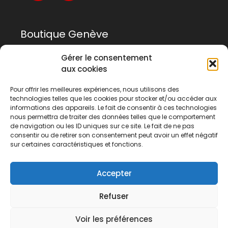
Boutique Genève
Gérer le consentement
Rue Rousseau 14
aux cookies
1201 Genève
Pour offrir les meilleures expériences, nous utilisons des
technologies telles que les cookies pour stocker et/ou accéder aux
022 741 03 33
informations des appareils. Le fait de consentir à ces technologies
geneve@tanigami.com
nous permettra de traiter des données telles que le comportement
de navigation ou les ID uniques sur ce site. Le fait de ne pas
consentir ou de retirer son consentement peut avoir un effet négatif
sur certaines caractéristiques et fonctions.
Boutique Lausanne
Accepter
Rue du Midi 2
1003 Lausanne
Refuser
021 311 58 04
Voir les préférences