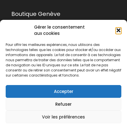
Boutique Genève
Gérer le consentement
Rue Rousseau 14
aux cookies
1201 Genève
Pour offrir les meilleures expériences, nous utilisons des
technologies telles que les cookies pour stocker et/ou accéder aux
022 741 03 33
informations des appareils. Le fait de consentir à ces technologies
geneve@tanigami.com
nous permettra de traiter des données telles que le comportement
de navigation ou les ID uniques sur ce site. Le fait de ne pas
consentir ou de retirer son consentement peut avoir un effet négatif
sur certaines caractéristiques et fonctions.
Boutique Lausanne
Accepter
Rue du Midi 2
1003 Lausanne
Refuser
021 311 58 04
Voir les préférences
lausanne@tanigami.com