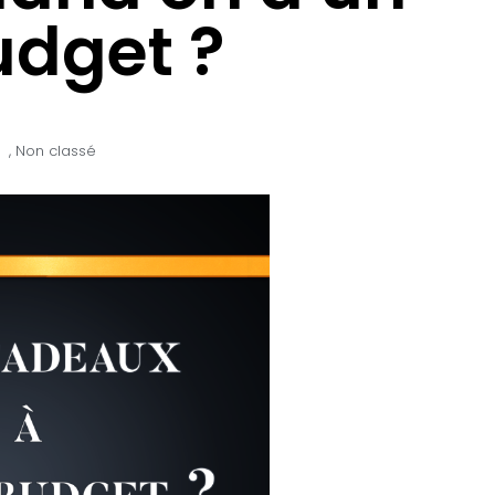
udget ?
,
Non classé