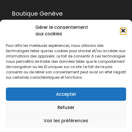
Boutique Genève
Gérer le consentement
Rue Rousseau 14
aux cookies
1201 Genève
Pour offrir les meilleures expériences, nous utilisons des
technologies telles que les cookies pour stocker et/ou accéder aux
022 741 03 33
informations des appareils. Le fait de consentir à ces technologies
geneve@tanigami.com
nous permettra de traiter des données telles que le comportement
de navigation ou les ID uniques sur ce site. Le fait de ne pas
consentir ou de retirer son consentement peut avoir un effet négatif
sur certaines caractéristiques et fonctions.
Boutique Lausanne
Accepter
Rue du Midi 2
1003 Lausanne
Refuser
021 311 58 04
Voir les préférences
lausanne@tanigami.com