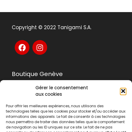
Copyright © 2022 Tanigami S.A.
Boutique Genève
Gérer le consentement
Rue Rousseau 14
aux cookies
1201 Genève
Pour offrir les meilleures expériences, nous utilisons des
technologies telles que les cookies pour stocker et/ou accéder aux
022 741 03 33
informations des appareils. Le fait de consentir à ces technologies
geneve@tanigami.com
nous permettra de traiter des données telles que le comportement
de navigation ou les ID uniques sur ce site. Le fait de ne pas